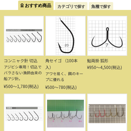
おすすめ商品
カテゴリ
魚種
で探す
で探す
コンニャク針 切込
角セイゴ （100本
鮎両掛 狐形
アジビシ専用！切込で
入）
¥950〜4,500(税込)
バラさない漁師由来の
アワセ易く、餌のキー
船アジ針。
プに優れる
¥500〜1,780(税込)
¥500〜780(税込)