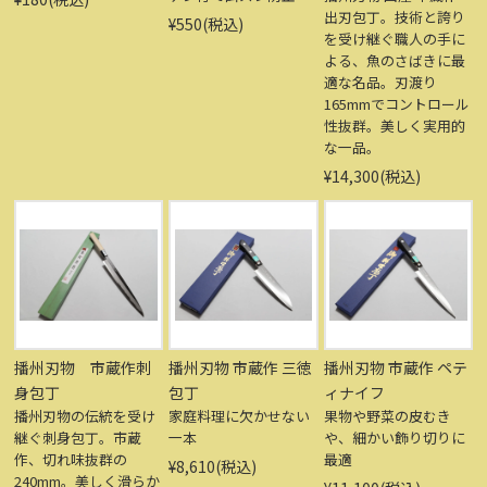
出刃包丁。技術と誇り
¥550(税込)
を受け継ぐ職人の手に
よる、魚のさばきに最
適な名品。刃渡り
165mmでコントロール
性抜群。美しく実用的
な一品。
¥14,300(税込)
播州刃物 市蔵作刺
播州刃物 市蔵作 三徳
播州刃物 市蔵作 ペテ
身包丁
包丁
ィナイフ
播州刃物の伝統を受け
家庭料理に欠かせない
果物や野菜の皮むき
継ぐ刺身包丁。市蔵
一本
や、細かい飾り切りに
作、切れ味抜群の
最適
¥8,610(税込)
240mm。美しく滑らか