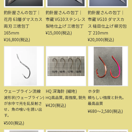
釣針屋さんの包丁｜
釣針屋さんの包丁｜
釣針屋さんの包丁｜
花月 63層ダマスカス
市蔵 VG10ステンレス
市蔵 VG10 ダマスカ
両刃 三徳包丁
梨地仕上げ 三徳包丁
ス 槌目仕上げ 柳刃包
165mm
¥15,000(税込)
丁 210mm
¥16,800(税込)
¥20,000(税込)
ウェーブライン流線
HQ 深海針 (細地)
ホタ針
波形状(ウェーブライン)
HQ高品質, 高強度, 鋭先
頼もしい強度と針先。
が水中で光を乱反射さ
最高品質
¥420(税込)
せ、魚の喰いを誘い出
¥680〜2,580(税込)
す。
¥500(税込)