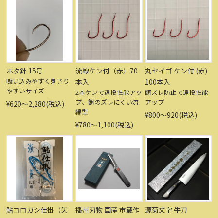
ホタ針 15号
流線ケン付（赤）70
丸セイゴ ケン付 (赤)
吸い込みやすく刺さり
本入
100本入
やすいサイズ
2本ケンで遠投性能アッ
餌ズレ防止で遠投性能
プ、餌のズレにくい流
アップ
¥620〜2,280(税込)
線型
¥800〜920(税込)
¥780〜1,100(税込)
鮎コロガシ仕掛（矢
播州刃物 国産 市藏作
源菊文字 牛刀