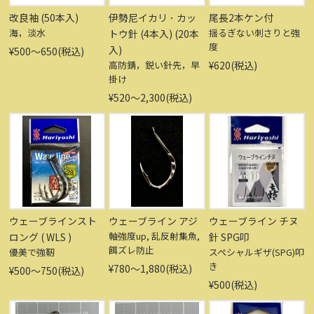
改良袖 (50本入)
伊勢尼イカリ ･ カッ
尾長2本ケン付
海，淡水
揺るぎない刺さりと強
トウ針 (4本入) (20本
度
入)
¥500〜650(税込)
高防錆，鋭い針先，早
¥620(税込)
掛け
¥520〜2,300(税込)
ウェーブラインスト
ウェーブライン アジ
ウェーブライン チヌ
軸強度up, 乱反射集魚,
ロング ( WLS )
針 SPG叩
餌ズレ防止
優美で強靭
スペシャルギザ(SPG)叩
き
¥780〜1,880(税込)
¥500〜750(税込)
¥500(税込)