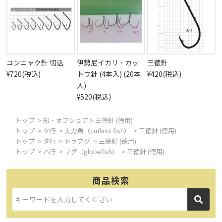
コンニャク針 切込
伊勢尼イカリ ･ カッ
三徳針
¥720(税込)
トウ針 (4本入) (20本
¥420(税込)
入)
¥520(税込)
トップ
>
船・オフショア
> 三徳針 (徳用)
トップ
>
タ行
>
太刀魚（cutlass fish）
> 三徳針 (徳用)
トップ
>
タ行
>
トラフグ
> 三徳針 (徳用)
トップ
>
ハ行
>
フグ（globefish）
> 三徳針 (徳用)
商品検索