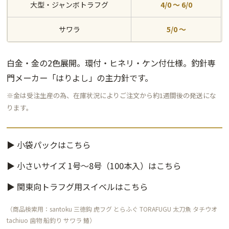
大型・ジャンボトラフグ
4/0 〜 6/0
サワラ
5/0 〜
白金・金の2色展開。環付・ヒネリ・ケン付仕様。釣針専
門メーカー「はりよし」の主力針です。
※金は受注生産の為、在庫状況によりご注文から約1週間後の発送にな
ります。
▶ 小袋パックはこちら
▶ 小さいサイズ 1号〜8号（100本入）はこちら
▶ 関東向トラフグ用スイベルはこちら
（商品検索用：santoku 三徳鈎 虎フグ とらふぐ TORAFUGU 太刀魚 タチウオ
tachiuo 歯物 船釣り サワラ 鰆）