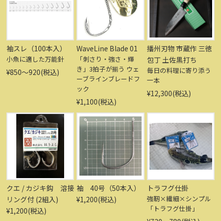
袖スレ（100本入）
WaveLine Blade 01
播州刃物 市蔵作 三徳
小魚に適した万能針
「刺さり・強さ・輝
包丁 土佐黒打ち
き」3拍子が揃う ウェ
毎日の料理に寄り添う
¥850〜920(税込)
ーブラインブレードフ
一本
ック
¥12,300(税込)
¥1,100(税込)
クエ / カジキ鈎 溶接
袖 40号（50本入）
トラフグ仕掛
強靭×繊細×シンプル
リング付 (2組入)
¥1,200(税込)
「トラフグ仕掛」
¥1,200(税込)