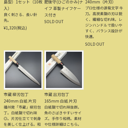
島型）1セット（10枚
肥後守(ひごのかみ)ナ
240mm（片刃）
プロ仕様の源菊文字 牛
入）
イフ 革製ナイフケー
刀。高炭素鋼の刃は鋭
良く刺さる、長い針
ス付き
く、繊細な切れ味。レ
先。
SOLD OUT
ジンハンドルで扱いや
¥1,320(税込)
すく、バランス設計が
快適。
SOLD OUT
市蔵 柳刃包丁
市蔵 出刃包丁
240mm 白紙 片刃
165mm 白紙 片刃
播州発「市蔵」柳刃包
白紙鋼で切れ味抜群。
丁。白紙鋼で切れ味
魚のさばきやすいサイ
◎。片刃仕立てで刺身
ズ。手作り和柄。素材
を美しく仕上げる。和
や仕様詳細はこちら。