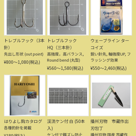
トレブルフック（3本
トレブルフック
ウェーブライン ター
針）
HQ（三本針）
コイズ
先出し形状 (out point)
高強度，高バランス,
鋭い針先, 軸強度UP, フ
Round bend (丸型)
ラッシング効果
¥800〜1,080(税込)
¥560〜1,580(税込)
¥550〜2,460(税込)
はりよし鈎カタログ
渓流ケン付 白 (50本
播州刃物 市蔵作出
各種釣針を掲載
入)
刃包丁
ケン付で餌ズレ防止
播州刃物 国産 市藏作
¥180(税込)