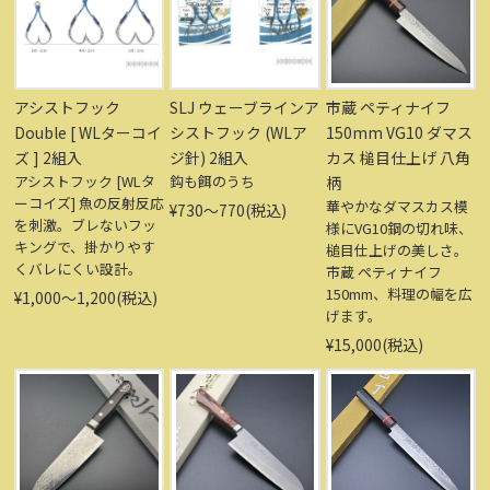
アシストフック
SLJ ウェーブラインア
市蔵 ペティナイフ
Double [ WLターコイ
シストフック (WLア
150mm VG10 ダマス
ズ ] 2組入
ジ針) 2組入
カス 槌目仕上げ 八角
アシストフック [WLタ
鈎も餌のうち
柄
ーコイズ] 魚の反射反応
華やかなダマスカス模
¥730〜770(税込)
を刺激。ブレないフッ
様にVG10鋼の切れ味、
キングで、掛かりやす
槌目仕上げの美しさ。
くバレにくい設計。
市蔵 ペティナイフ
150mm、料理の幅を広
¥1,000〜1,200(税込)
げます。
¥15,000(税込)